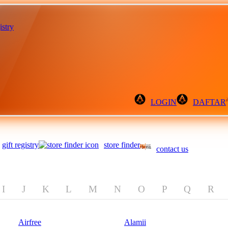
istry
LOGIN
DAFTAR
gift registry
store finder
contact us
I
J
K
L
M
N
O
P
Q
R
Airfree
Alamii