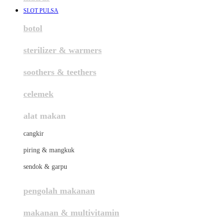
SLOT PULSA
botol
sterilizer & warmers
soothers & teethers
celemek
alat makan
cangkir
piring & mangkuk
sendok & garpu
pengolah makanan
makanan & multivitamin