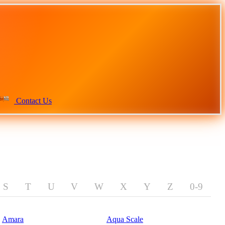
Contact Us
S
T
U
V
W
X
Y
Z
0-9
Amara
Aqua Scale